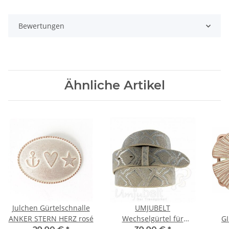
Bewertungen
Ähnliche Artikel
Julchen Gürtelschnalle
UMJUBELT
ANKER STERN HERZ rosé
Wechselgürtel für
G