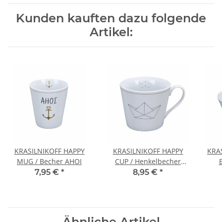
Kunden kauften dazu folgende
Artikel:
KRASILNIKOFF HAPPY
KRASILNIKOFF HAPPY
KRA
MUG / Becher AHOI
CUP / Henkelbecher
PAPERBOAT
7,95 €
*
8,95 €
*
Ähnliche Artikel