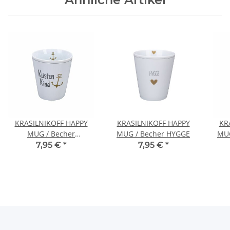
KRASILNIKOFF HAPPY
KRASILNIKOFF HAPPY
KR
MUG / Becher
MUG / Becher HYGGE
MUG
KÜSTENKIND
7,95 €
*
7,95 €
*