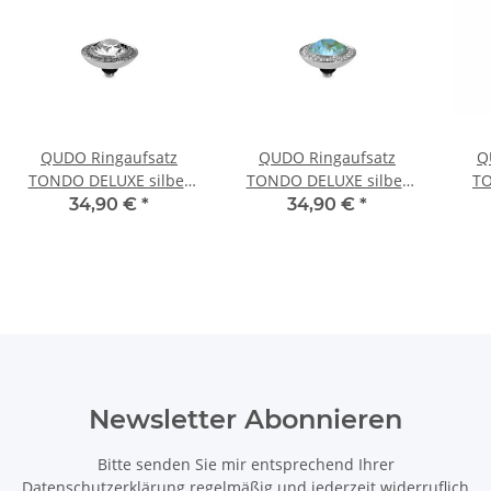
QUDO Ringaufsatz
QUDO Ringaufsatz
Q
TONDO DELUXE silber
TONDO DELUXE silber
TO
crystal
silky sage delite
34,90 €
*
34,90 €
*
Newsletter Abonnieren
Bitte senden Sie mir entsprechend Ihrer
Datenschutzerklärung
regelmäßig und jederzeit widerruflich