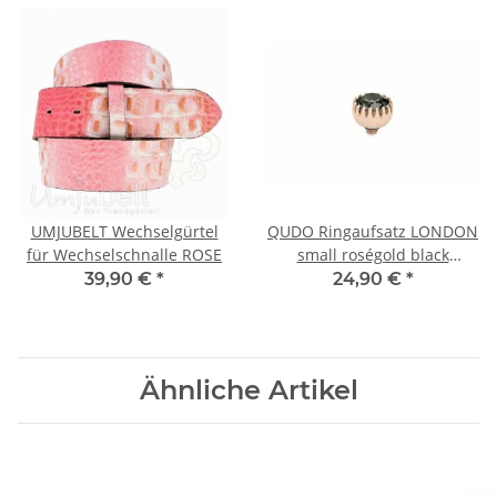
UMJUBELT Wechselgürtel
QUDO Ringaufsatz LONDON
für Wechselschnalle ROSE
small roségold black
diamond
39,90 €
*
24,90 €
*
Ähnliche Artikel