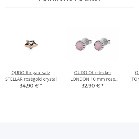
QUDO Ringaufsatz
QUDO Ohrstecker
Q
STELLAR roségold crystal
LONDON 10 mm rose
TON
water opal Edelstahl
34,90 €
*
32,90 €
*
silberfarben