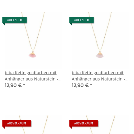
AUF LAGER
AUF LAGER
biba Kette goldfarben mit
biba Kette goldfarben mit
Anhänger aus Naturstein -
Anhänger aus Naturstein -
Rosa
Zartrosa
12,90 €
*
12,90 €
*
AUSVERKAUFT
AUSVERKAUFT