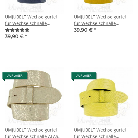
UMJUBELT Wechselgürtel
UMJUBELT Wechselgürtel
für Wechselschnalle
für Wechselschnalle
ATLANTIC BLUE / BLAU
ATLANTIC YELLOW / GELB
39,90 €
*
39,90 €
*
AUF LAGER
AUF LAGER
UMJUBELT Wechselgürtel
UMJUBELT Wechselgürtel
für Wechselschnalle ALASKA
für Wechselschnalle