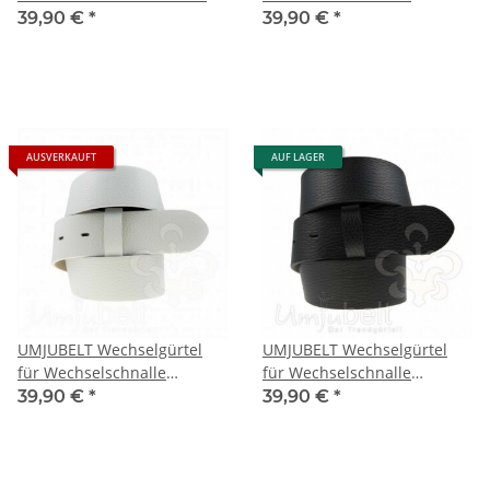
LEO CREME
AMARILLO YELLOW
39,90 €
*
39,90 €
*
AUSVERKAUFT
AUF LAGER
UMJUBELT Wechselgürtel
UMJUBELT Wechselgürtel
für Wechselschnalle
für Wechselschnalle
ATLANTIC WHITE / WEISS
ATLANTIC BLACK
39,90 €
*
39,90 €
*