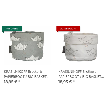
AUF LAGER
AUSVERKAUFT
KRASILNIKOFF Brotkorb
KRASILNIKOFF Brotkorb
PAPIERBOOT / BIG BASKET
PAPIERBOOT / BIG BASKET
PAPER BOAT GREY
PAPER BOAT WHITE
18,95 €
*
18,95 €
*