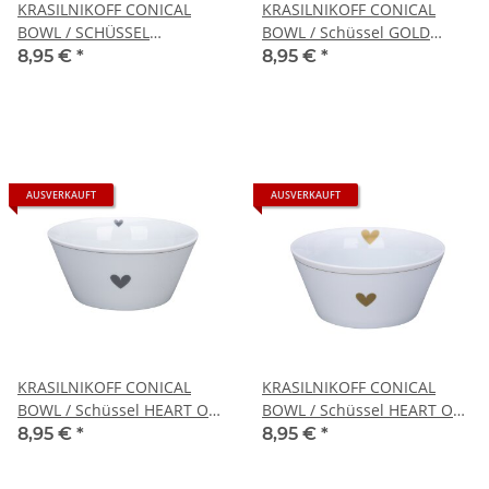
KRASILNIKOFF CONICAL
KRASILNIKOFF CONICAL
BOWL / SCHÜSSEL
BOWL / Schüssel GOLD
ANKERPLATZ
ANCHOR
8,95 €
*
8,95 €
*
AUSVERKAUFT
AUSVERKAUFT
KRASILNIKOFF CONICAL
KRASILNIKOFF CONICAL
BOWL / Schüssel HEART OF
BOWL / Schüssel HEART OF
CHARCOAL
GOLD
8,95 €
*
8,95 €
*