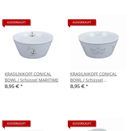
AUSVERKAUFT
AUSVERKAUFT
KRASILNIKOFF CONICAL
KRASILNIKOFF CONICAL
BOWL / Schüssel MARITIME
BOWL / Schüssel
PAPERBOAT
8,95 €
*
8,95 €
*
AUSVERKAUFT
AUSVERKAUFT