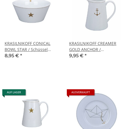
KRASILNIKOFF CONICAL
KRASILNIKOFF CREAMER
BOWL STAR / Schüssel
GOLD ANCHOR /
STERN
Milchkännchen ANKER
8,95 €
*
9,95 €
*
AUF LAGER
AUSVERKAUFT