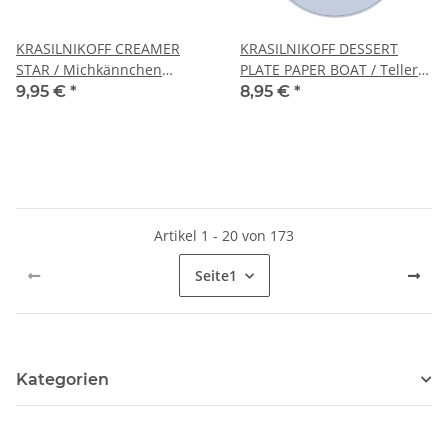
KRASILNIKOFF CREAMER
KRASILNIKOFF DESSERT
STAR / Michkännchen
PLATE PAPER BOAT / Teller
STERN
PAPIERBOOT mit ANKER
9,95 €
*
8,95 €
*
Artikel 1 - 20 von 173
Seite
1
Kategorien