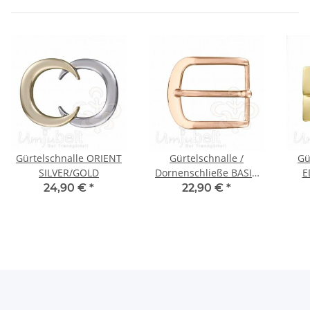
Gürtelschnalle ORIENT
Gürtelschnalle /
Gü
SILVER/GOLD
Dornenschließe BASIC
E
ROSEGOLD
24,90 €
*
22,90 €
*