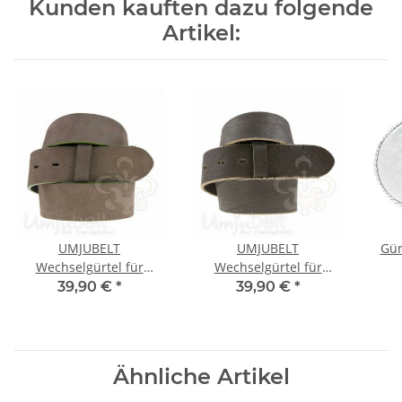
Kunden kauften dazu folgende
Artikel:
UMJUBELT
UMJUBELT
Gür
Wechselgürtel für
Wechselgürtel für
Wechselschnalle BRAUN
Wechselschnalle BRAUN
39,90 €
*
39,90 €
*
mit OLIVE
90
Ähnliche Artikel