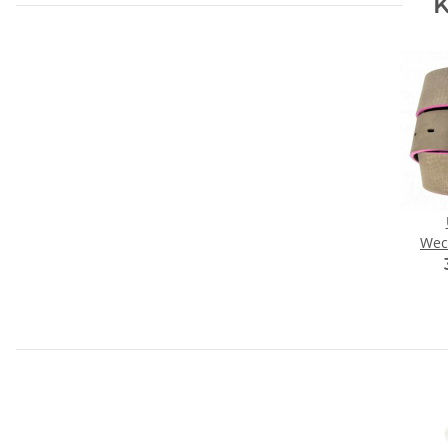
K
Wec
Wechse