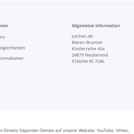
onen
Allgemeine Information
Julchen.de
uns
Maren Brunner
öglichkeiten
Klosterreihe 45a
24879 Neuberend
formationen
0160/94 95 7286
r
den Einsatz folgender Dienste auf unserer Website: YouTube, Vimeo,