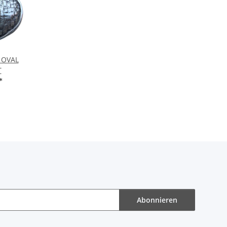
e OVAL
T
*
Abonnieren