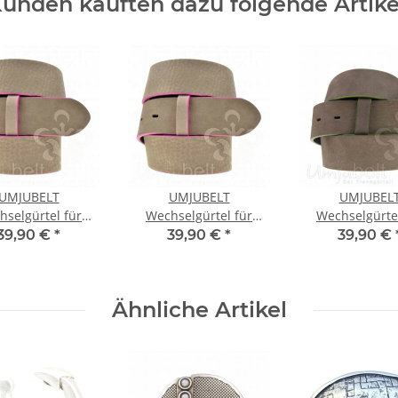
unden kauften dazu folgende Artike
UMJUBELT
UMJUBELT
UMJUBEL
hselgürtel für
Wechselgürtel für
Wechselgürtel
lschnalle TAUPE
Wechselschnalle TAUPE
Wechselschn
39,90 €
*
39,90 €
*
39,90 €
mit PINK
mit PINK 90
BRAUN mit OLI
Ähnliche Artikel