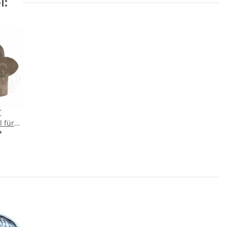
l:
T
 für
alle
*
VE 90