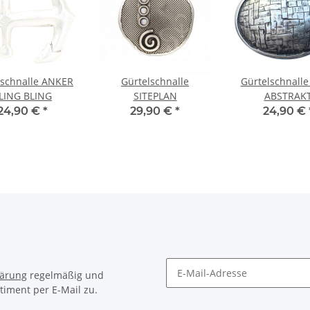
lschnalle ANKER
Gürtelschnalle
Gürtelschnall
LING BLING
SITEPLAN
ABSTRAK
24,90 €
*
29,90 €
*
24,90 €
lärung
regelmäßig und
timent per E-Mail zu.
Newsletter Abonnieren