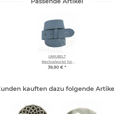
Passende Artikel
UMJUBELT
Wechselgürtel für
Wechselschnalle
39,90 €
*
ATLANTIC JEANS BLUE /
BLAU
unden kauften dazu folgende Artike