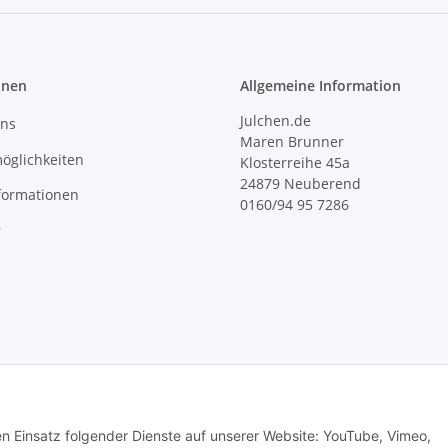
onen
Allgemeine Information
Julchen.de
uns
Maren Brunner
öglichkeiten
Klosterreihe 45a
24879 Neuberend
formationen
0160/94 95 7286
r
den Einsatz folgender Dienste auf unserer Website: YouTube, Vimeo,