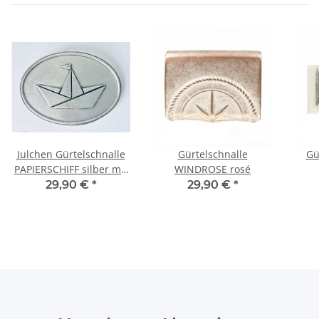
Julchen Gürtelschnalle
Gürtelschnalle
Gü
PAPIERSCHIFF silber mit
WINDROSE rosé
GLITZERSTEINCHEN
29,90 €
*
29,90 €
*