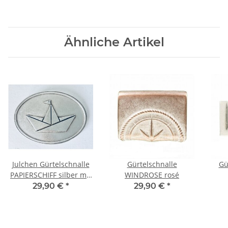
LEO CREME 95
Ähnliche Artikel
Julchen Gürtelschnalle
Gürtelschnalle
Gü
PAPIERSCHIFF silber mit
WINDROSE rosé
GLITZERSTEINCHEN
29,90 €
*
29,90 €
*