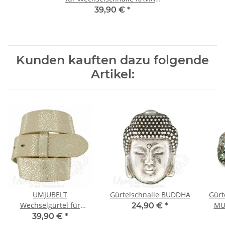
GOLD
39,90 €
*
Kunden kauften dazu folgende
Artikel:
UMJUBELT
Gürtelschnalle BUDDHA
Gürt
Wechselgürtel für
MUS
24,90 €
*
Wechselschnalle ALASKA
39,90 €
*