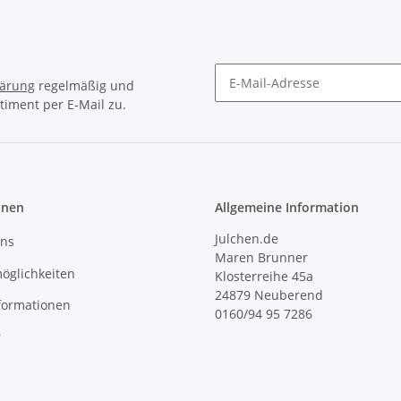
lärung
regelmäßig und
timent per E-Mail zu.
Newsletter Abonnieren
onen
Allgemeine Information
Julchen.de
uns
Maren Brunner
öglichkeiten
Klosterreihe 45a
24879 Neuberend
formationen
0160/94 95 7286
r