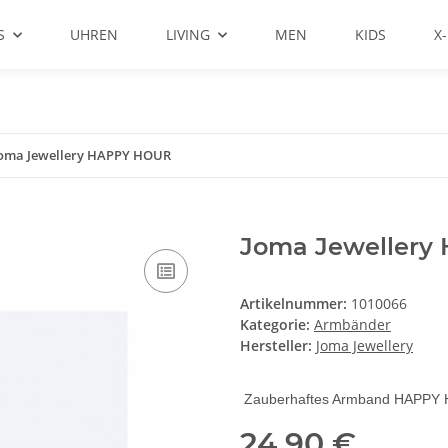
S
UHREN
LIVING
MEN
KIDS
X
oma Jewellery HAPPY HOUR
Joma Jewellery
Artikelnummer:
1010066
Kategorie:
Armbänder
Hersteller:
Joma Jewellery
Zauberhaftes Armband HAPPY
24,90 €