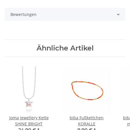
Bewertungen
Ähnliche Artikel
Joma Jewellery Kette
biba Fußkettchen
bib
SHINE BRIGHT
KORALLE
m
N