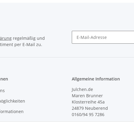
lärung
regelmäßig und
timent per E-Mail zu.
Newsletter Abonnieren
onen
Allgemeine Information
Julchen.de
uns
Maren Brunner
öglichkeiten
Klosterreihe 45a
24879 Neuberend
formationen
0160/94 95 7286
r