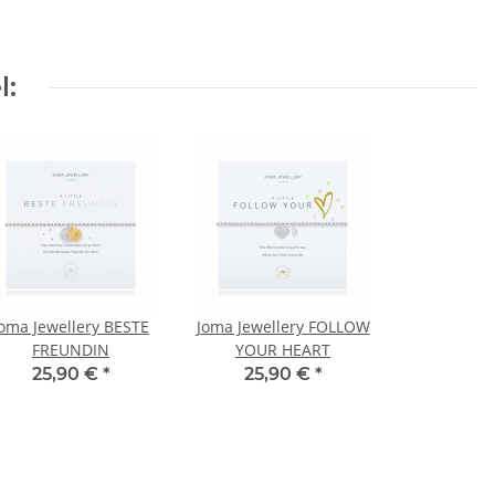
l:
Joma Jewellery BESTE
Joma Jewellery FOLLOW
FREUNDIN
YOUR HEART
25,90 €
*
25,90 €
*