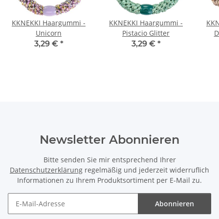
KKNEKKI Haargummi -
KKNEKKI Haargummi -
KKN
Unicorn
Pistacio Glitter
D
3,29 €
*
3,29 €
*
Newsletter Abonnieren
Bitte senden Sie mir entsprechend Ihrer
Datenschutzerklärung
regelmäßig und jederzeit widerruflich
Informationen zu Ihrem Produktsortiment per E-Mail zu.
Abonnieren
Newsletter Abonnieren