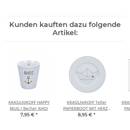
Kunden kauften dazu folgende
Artikel:
KRASILNIKOFF HAPPY
KRASILNIKOFF Teller
KRAS
MUG / Becher AHOI
PAPIERBOOT MIT HERZ /
PA
PAPER BOAT WITH
NA
7,95 €
*
8,95 €
*
HEART