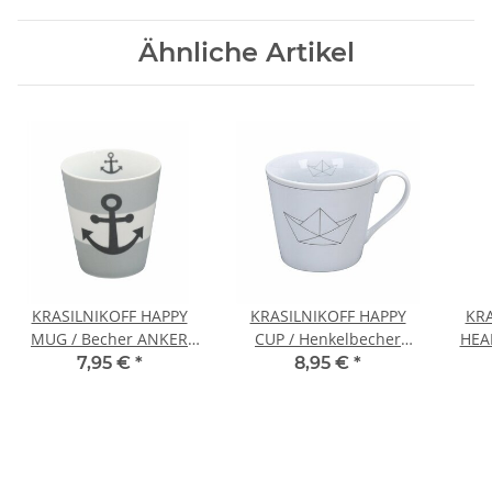
Ähnliche Artikel
KRASILNIKOFF HAPPY
KRASILNIKOFF HAPPY
KR
MUG / Becher ANKER
CUP / Henkelbecher
HEAR
GRAU
PAPERBOAT
7,95 €
*
8,95 €
*