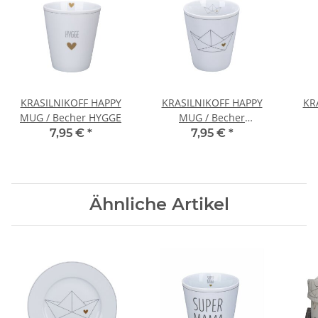
KRASILNIKOFF HAPPY
KRASILNIKOFF HAPPY
KR
MUG / Becher HYGGE
MUG / Becher
PAPERBOAT WITH HEART
L
7,95 €
*
7,95 €
*
Ähnliche Artikel