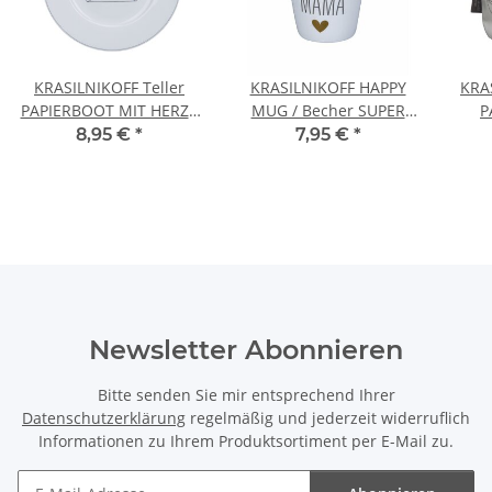
KRASILNIKOFF Teller
KRASILNIKOFF HAPPY
KRA
PAPIERBOOT MIT HERZ /
MUG / Becher SUPER
P
PAPER BOAT WITH
MAMA
BA
8,95 €
*
7,95 €
*
HEART
Newsletter Abonnieren
Bitte senden Sie mir entsprechend Ihrer
Datenschutzerklärung
regelmäßig und jederzeit widerruflich
Informationen zu Ihrem Produktsortiment per E-Mail zu.