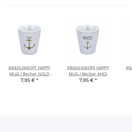
KRASILNIKOFF HAPPY
KRASILNIKOFF HAPPY
KR
MUG / Becher GOLD
MUG / Becher AHOI
ANCHOR / ANKER
7,95 €
*
7,95 €
*