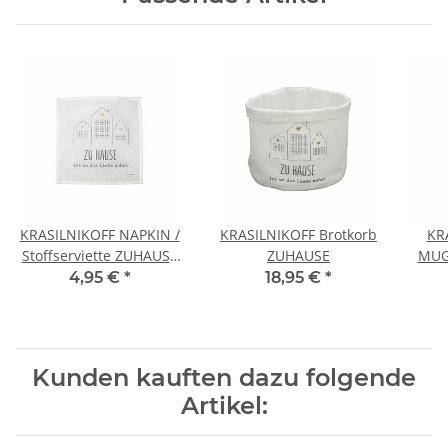
KRASILNIKOFF NAPKIN /
KRASILNIKOFF Brotkorb
KR
Stoffserviette ZUHAUSE
ZUHAUSE
MUG
IST WO DIE LIEBE
4,95 €
*
18,95 €
*
WOHNT
Kunden kauften dazu folgende
Artikel: