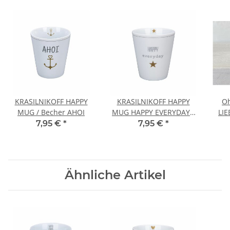
KRASILNIKOFF HAPPY
KRASILNIKOFF HAPPY
Oh
MUG / Becher AHOI
MUG HAPPY EVERYDAY /
LI
Becher
7,95 €
*
7,95 €
*
Ähnliche Artikel