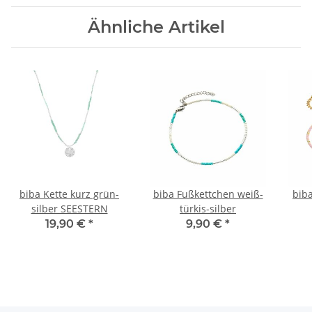
Ähnliche Artikel
biba Kette kurz grün-
biba Fußkettchen weiß-
bib
silber SEESTERN
türkis-silber
19,90 €
*
9,90 €
*