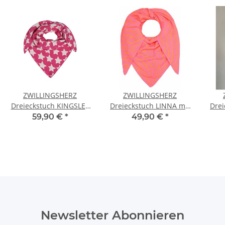
ZWILLINGSHERZ
ZWILLINGSHERZ
Dreieckstuch KINGSLEY
Dreieckstuch LINNA mit
Drei
Sterne PINK
Baumwolle -
Ba
59,90 €
*
49,90 €
*
Pink/Orange
Newsletter Abonnieren