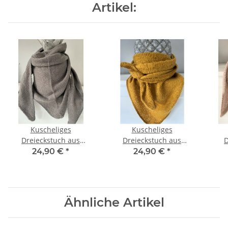
Artikel:
Kuscheliges
Kuscheliges
Dreieckstuch aus
Dreieckstuch aus
D
Viskose GRAU
Viskose SENFGELB
Vis
24,90 €
*
24,90 €
*
Ähnliche Artikel