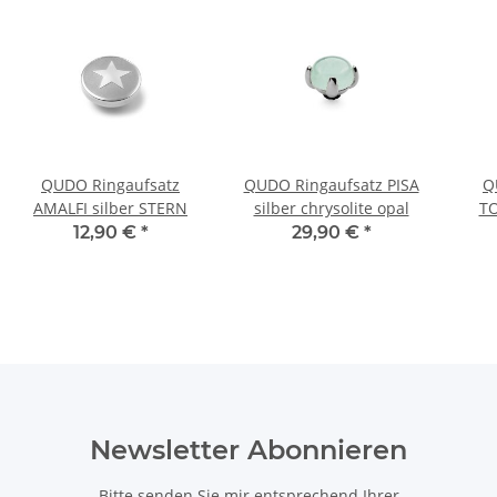
QUDO Ringaufsatz
QUDO Ringaufsatz PISA
Q
AMALFI silber STERN
silber chrysolite opal
TO
12,90 €
*
29,90 €
*
Newsletter Abonnieren
Bitte senden Sie mir entsprechend Ihrer