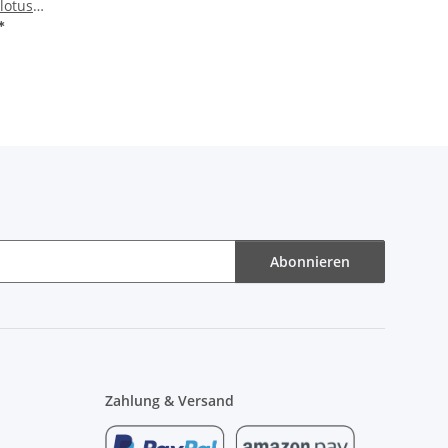
lotus
e
*
Abonnieren
Zahlung & Versand