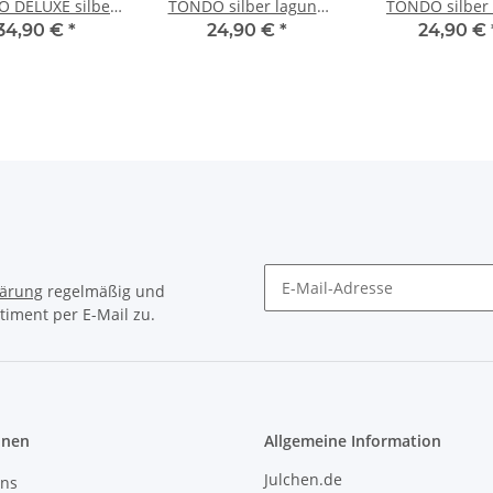
 DELUXE silber
TONDO silber laguna
TONDO silber 
crystal
delite
pink delit
34,90 €
*
24,90 €
*
24,90 €
lärung
regelmäßig und
timent per E-Mail zu.
Newsletter Abonnieren
onen
Allgemeine Information
Julchen.de
uns