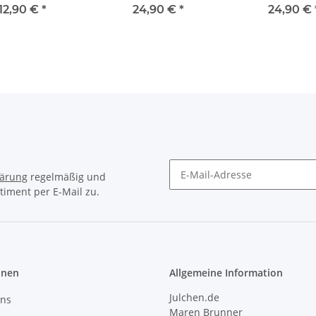
OUR HEART
pink
12,90 €
*
24,90 €
*
24,90 €
lärung
regelmäßig und
timent per E-Mail zu.
Newsletter Abonnieren
onen
Allgemeine Information
Julchen.de
uns
Maren Brunner