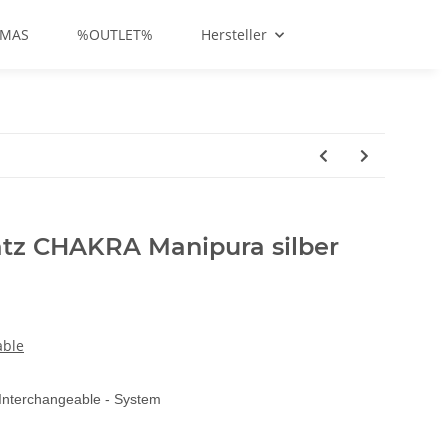
-MAS
%OUTLET%
Hersteller
tz CHAKRA Manipura silber
able
Interchangeable - System