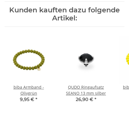
Kunden kauften dazu folgende
Artikel:
biba Armband -
QUDO Ringaufsatz
bi
Olivgrün
SEANO 13 mm silber
9,95 €
*
26,90 €
*