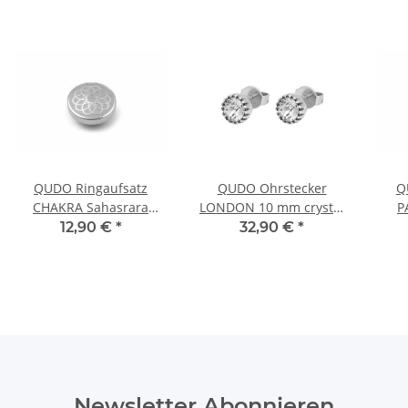
QUDO Ringaufsatz
QUDO Ohrstecker
Q
CHAKRA Sahasrara
LONDON 10 mm crystal
P
silber
Edelstahl silberfarben
12,90 €
*
32,90 €
*
Newsletter Abonnieren