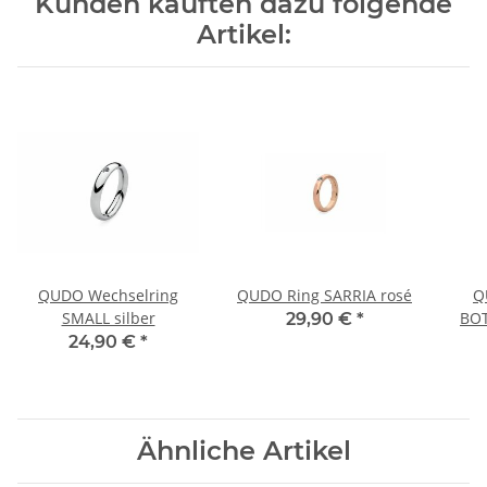
Kunden kauften dazu folgende
Artikel:
QUDO Wechselring
QUDO Ring SARRIA rosé
Q
SMALL silber
BOT
29,90 €
*
24,90 €
*
Ähnliche Artikel