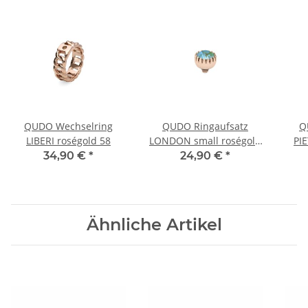
QUDO Wechselring
QUDO Ringaufsatz
Q
LIBERI roségold 58
LONDON small roségold
PI
silky sage delite
34,90 €
*
24,90 €
*
Ähnliche Artikel