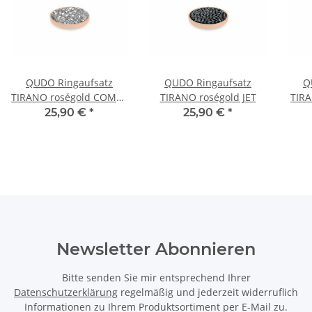
QUDO Ringaufsatz
QUDO Ringaufsatz
Q
TIRANO roségold COMET
TIRANO roségold JET
TIRA
ARGENT LIGHT
25,90 €
*
25,90 €
*
Newsletter Abonnieren
Bitte senden Sie mir entsprechend Ihrer
Datenschutzerklärung
regelmäßig und jederzeit widerruflich
Informationen zu Ihrem Produktsortiment per E-Mail zu.