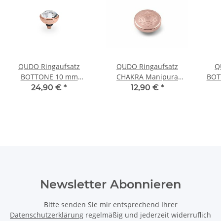
QUDO Ringaufsatz
QUDO Ringaufsatz
Q
BOTTONE 10 mm
CHAKRA Manipura
BOT
roségold crystal
roségold
L
24,90 €
*
12,90 €
*
Newsletter Abonnieren
Bitte senden Sie mir entsprechend Ihrer
Datenschutzerklärung
regelmäßig und jederzeit widerruflich