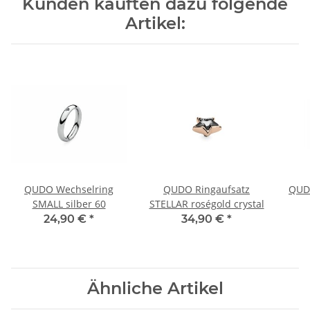
Kunden kauften dazu folgende
Artikel:
QUDO Wechselring
QUDO Ringaufsatz
QUDO
SMALL silber 60
STELLAR roségold crystal
24,90 €
*
34,90 €
*
Ähnliche Artikel