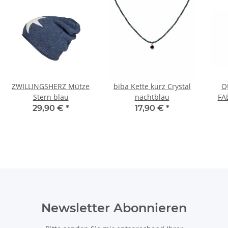
ZWILLINGSHERZ Mütze
biba Kette kurz Crystal
Q
Stern blau
nachtblau
FAB
m
29,90 €
*
17,90 €
*
Newsletter Abonnieren