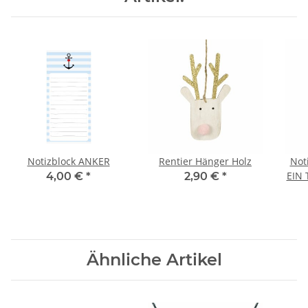
Notizblock ANKER
Rentier Hänger Holz
Noti
EIN
4,00 €
*
2,90 €
*
Ähnliche Artikel