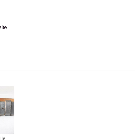
ite
lle