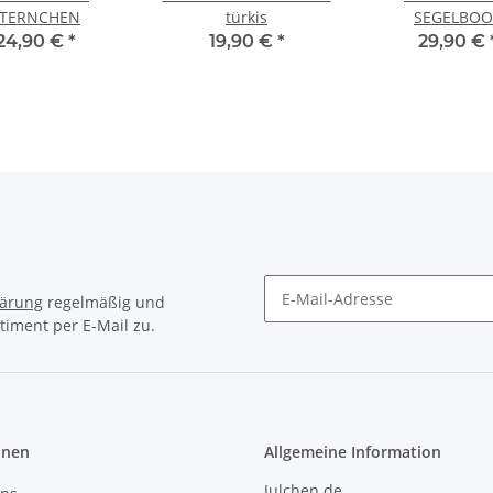
STERNCHEN
türkis
SEGELBOO
24,90 €
*
19,90 €
*
29,90 €
lärung
regelmäßig und
timent per E-Mail zu.
Newsletter Abonnieren
onen
Allgemeine Information
Julchen.de