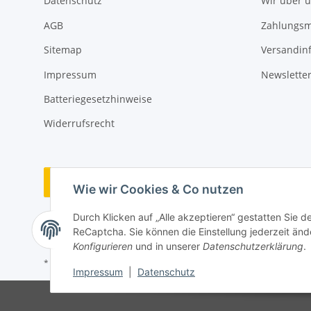
Datenschutz
Wir über 
AGB
Zahlungsm
Sitemap
Versandin
Impressum
Newslette
Batteriegesetzhinweise
Widerrufsrecht
Vertrag widerrufen
Wie wir Cookies & Co nutzen
Durch Klicken auf „Alle akzeptieren“ gestatten Sie 
ReCaptcha. Sie können die Einstellung jederzeit ände
Konfigurieren
und in unserer
Datenschutzerklärung
.
* Alle Preise inkl. gesetzlicher USt., zzgl.
Versand
Impressum
|
Datenschutz