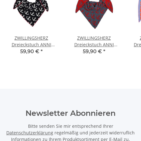
ZWILLINGSHERZ
ZWILLINGSHERZ
Dreieckstuch ANNI
Dreieckstuch ANNI
Dre
Anker DUNKELBLAU
Anker blau-rot
FREUDE mit B
59,90 €
*
59,90 €
*
Newsletter Abonnieren
Bitte senden Sie mir entsprechend Ihrer
Datenschutzerklärung
regelmäßig und jederzeit widerruflich
Informationen zu Ihrem Produktsortiment per E-Mail zu.