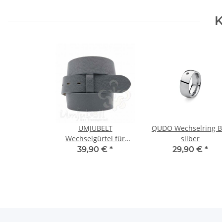
K
UMJUBELT
QUDO Wechselring B
Wechselgürtel für
silber
Wechselschnalle
39,90 €
*
29,90 €
*
ATLANTIC DARK GREY
95