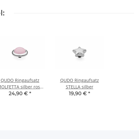
l:
QUDO Ringaufsatz
QUDO Ringaufsatz
OLFETTA silber rose
STELLA silber
water opal
24,90 €
*
19,90 €
*