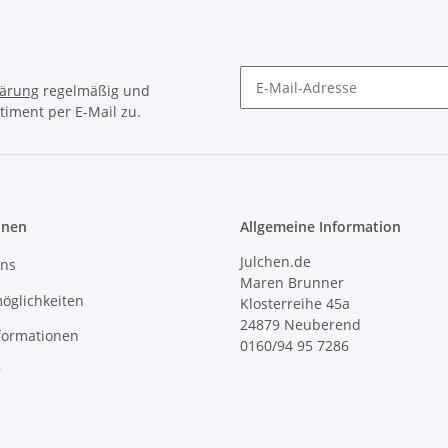
lärung
regelmäßig und
timent per E-Mail zu.
Newsletter Abonnieren
onen
Allgemeine Information
Julchen.de
uns
Maren Brunner
öglichkeiten
Klosterreihe 45a
24879 Neuberend
formationen
0160/94 95 7286
r