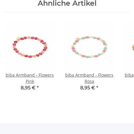
Ähnliche Artikel
biba Armband - Flowers
biba Armband - Flowers
biba
Pink
Rosa
8,95 €
*
8,95 €
*