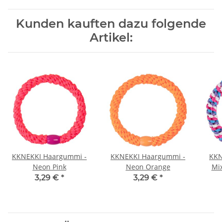
Kunden kauften dazu folgende
Artikel:
KKNEKKI Haargummi -
KKNEKKI Haargummi -
KKN
Neon Pink
Neon Orange
Mix
3,29 €
*
3,29 €
*