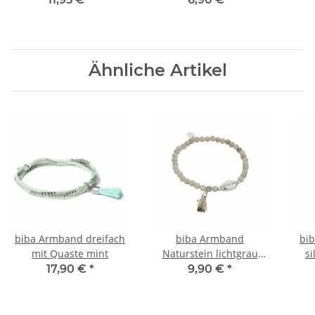
MU
Ähnliche Artikel
biba Armband dreifach
biba Armband
bi
mit Quaste mint
Naturstein lichtgrau
s
Muschel silber
17,90 €
*
9,90 €
*