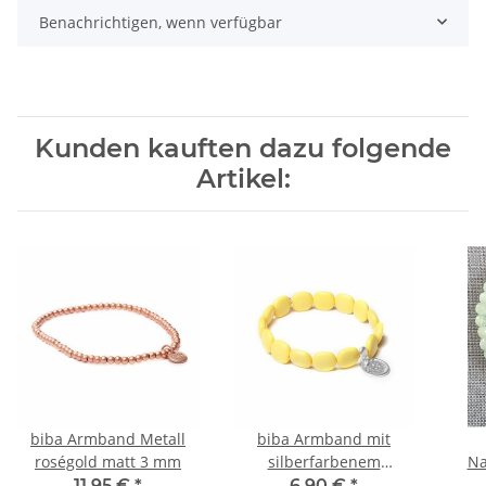
Benachrichtigen, wenn verfügbar
Kunden kauften dazu folgende
Artikel:
biba Armband Metall
biba Armband mit
roségold matt 3 mm
silberfarbenem
Na
Anhänger
11,95 €
*
6,90 €
*