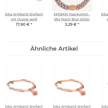
biba Armband dreifach
KKNEKKI Haargummi -
bib
mit Quaste weiß
Mix Peach Blue Glitter
17,90 €
*
3,29 €
*
Ähnliche Artikel
biba Armband dreifach
biba Armband dreifach
bib