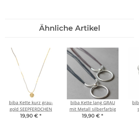
Ähnliche Artikel
biba Kette kurz grau-
biba Kette lang GRAU
bi
gold SEEPFERDCHEN
mit Metall silberfarbig
Q
19,90 €
*
19,90 €
*