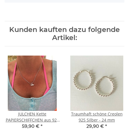
Kunden kauften dazu folgende
Artikel:
JULCHEN Kette
Traumhaft schöne Creolen
PAPIERSCHIFFCHEN aus 925
925 Silber - 24 mm
Sterling Silber
59,90 €
*
29,90 €
*