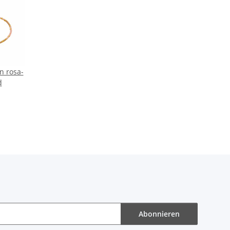
n rosa-
d
Abonnieren