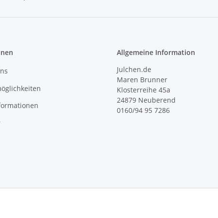
onen
Allgemeine Information
Julchen.de
uns
Maren Brunner
öglichkeiten
Klosterreihe 45a
24879 Neuberend
formationen
0160/94 95 7286
r