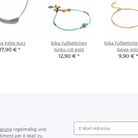
ba Kette kurz
biba Fußkettchen
biba Fußkettche
türkis-rot-gold
beige-gol
17,90 €
*
12,90 €
*
9,90 €
*
lärung
regelmäßig und
timent per E-Mail zu.
Newsletter Abonnieren