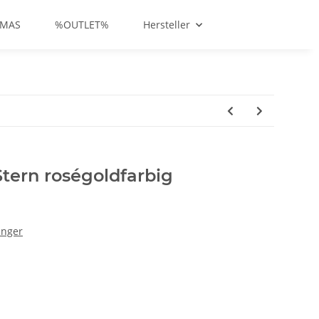
-MAS
%OUTLET%
Hersteller
Stern roségoldfarbig
änger