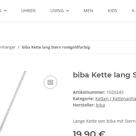
S
UHREN
LIVING
MEN
KIDS
X
anhänger
biba Kette lang Stern roségoldfarbig
biba Kette lang 
Artikelnummer:
1020245
Kategorie:
Ketten / Kettenanh
Hersteller:
biba
Lange Kette von biba mit Stern
19,90 €