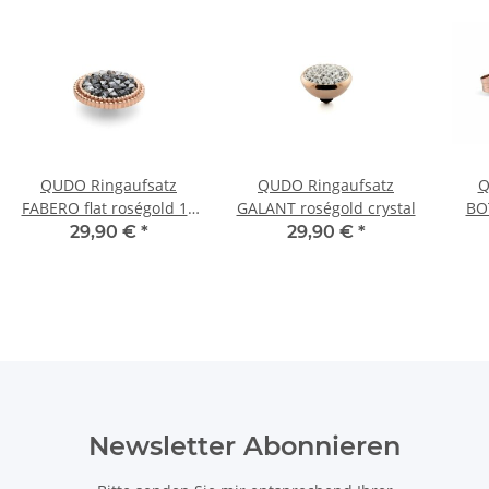
QUDO Ringaufsatz
QUDO Ringaufsatz
Q
FABERO flat roségold 15
GALANT roségold crystal
BO
mm METALLIC SILVER
am
29,90 €
*
29,90 €
*
Newsletter Abonnieren