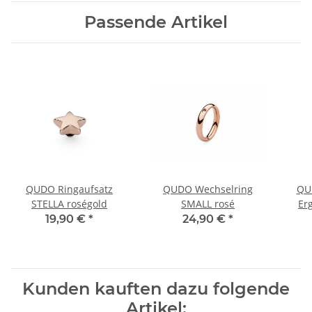
Passende Artikel
QUDO Ringaufsatz
QUDO Wechselring
QU
STELLA roségold
SMALL rosé
Er
19,90 €
*
24,90 €
*
Kunden kauften dazu folgende
Artikel: