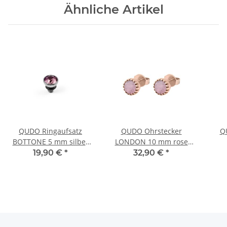
Ähnliche Artikel
QUDO Ringaufsatz
QUDO Ohrstecker
Q
BOTTONE 5 mm silber
LONDON 10 mm rose
LIGHT ROSE
water opal Edelstahl
19,90 €
*
32,90 €
*
roségoldfarben