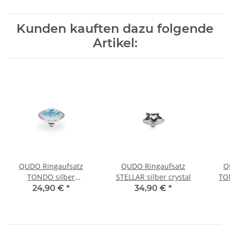
Kunden kauften dazu folgende
Artikel:
QUDO Ringaufsatz
QUDO Ringaufsatz
Q
TONDO silber
STELLAR silber crystal
TO
aquamarine ignite
24,90 €
*
34,90 €
*