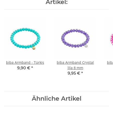
Artikel:
biba Armband - Türkis
biba Armband Crystal
bib
lila 8 mm
9,90 €
*
9,95 €
*
Ähnliche Artikel