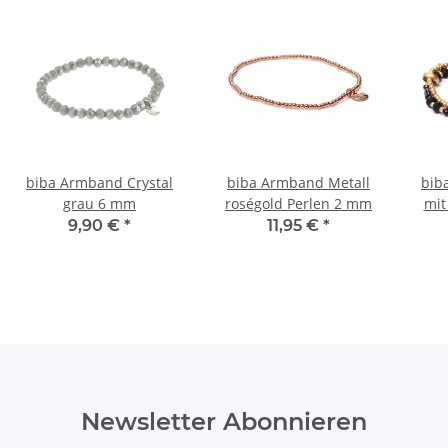
biba Armband Crystal
biba Armband Metall
bib
grau 6 mm
roségold Perlen 2 mm
mit
9,90 €
*
11,95 €
*
Newsletter Abonnieren