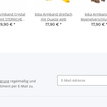
Armband Crystal
biba Armband dreifach
biba Armband
 mit STERNCHEN
mit Quaste gelb
Magnetverschlu
gold matt
9,90 €
*
17,90 €
*
17,90 €
lärung
regelmäßig und
timent per E-Mail zu.
Newsletter Abonnieren