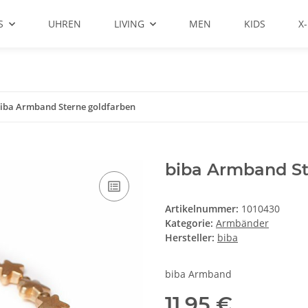
S
UHREN
LIVING
MEN
KIDS
X
iba Armband Sterne goldfarben
biba Armband St
Artikelnummer:
1010430
Kategorie:
Armbänder
Hersteller:
biba
biba Armband
11,95 €