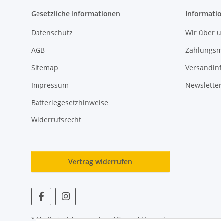
Gesetzliche Informationen
Informati
Datenschutz
Wir über 
AGB
Zahlungsm
Sitemap
Versandin
Impressum
Newslette
Batteriegesetzhinweise
Widerrufsrecht
Vertrag widerrufen
* Alle Preise inkl. gesetzlicher USt., zzgl.
Versand