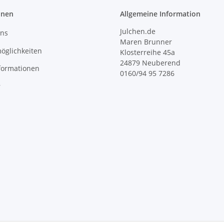
onen
Allgemeine Information
Julchen.de
uns
Maren Brunner
öglichkeiten
Klosterreihe 45a
24879 Neuberend
formationen
0160/94 95 7286
r