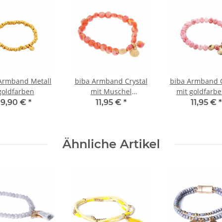
Armband Metall
biba Armband Crystal
biba Armband C
goldfarben
mit Muschel
mit goldfarb
goldfarben - Koralle
Anhänger - 
9,90 €
*
11,95 €
*
11,95 €
*
Ähnliche Artikel