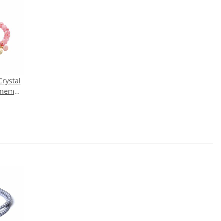
rystal
enem
Rosa