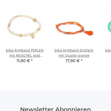
biba Armband PERLEN
biba Armband dreifach
bib
mit MUSCHEL gold
mit Quaste orange
glänzend
11,90 €
*
17,90 €
*
Newsletter Abonnieren