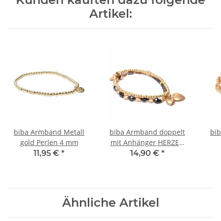
Artikel:
biba Armband Metall
biba Armband doppelt
bi
gold Perlen 4 mm
mit Anhänger HERZEN
goldfarben
11,95 €
*
14,90 €
*
Ähnliche Artikel