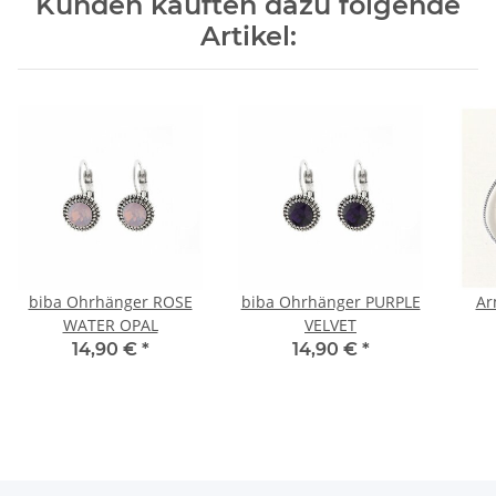
Kunden kauften dazu folgende
Artikel:
biba Ohrhänger ROSE
biba Ohrhänger PURPLE
Ar
WATER OPAL
VELVET
14,90 €
*
14,90 €
*